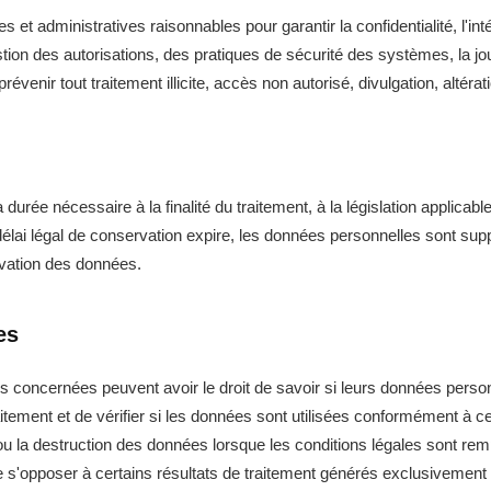
t administratives raisonnables pour garantir la confidentialité, l'int
on des autorisations, des pratiques de sécurité des systèmes, la journ
révenir tout traitement illicite, accès non autorisé, divulgation, altérat
rée nécessaire à la finalité du traitement, à la législation applicabl
 le délai légal de conservation expire, les données personnelles son
rvation des données.
es
es concernées peuvent avoir le droit de savoir si leurs données pers
raitement et de vérifier si les données sont utilisées conformément à ce
 la destruction des données lorsque les conditions légales sont remp
, de s'opposer à certains résultats de traitement générés exclusivem