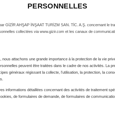
Profils de bord et d'épaisseur
PERSONNELLES
 par GİZİR AHŞAP İNŞAAT TURİZM SAN. TİC. A.Ş. concernant le traitem
onnelles collectées via www.gizir.com et les canaux de communicat
 attachons une grande importance à la protection de la vie privée 
onnelles peuvent être traitées dans le cadre de nos activités. La prés
pes généraux régissant la collecte, l'utilisation, la protection, la con
s.
Des informations détaillées concernant des activités de traitement spé
x cookies, de formulaires de demande, de formulaires de communication