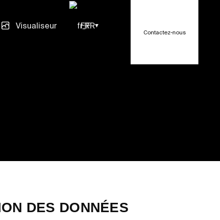
Visualiseur
FR
Contactez-nous
vénements
EN
TR
 MDF
ES
DE
RU
n
TION DES DONNÉES