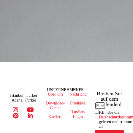
UNTERNEHMEN
HILFE
Bleiben Sie
Über uns
Nachricht
Istanbul, Türkei
auf dem
Adana, Türkei
Download-
Produkte
Laufenden!
Center
Händler-
Ich habe die
Karriere
Login
Datenschutzbestim
gelesen und stimme
zu.